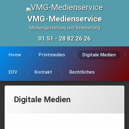
Skip
to
content
VMG-Medienservice
Mediengestaltung und Bearbeitung
01 51 - 28 82 26 26
Tel:
Home
Printmedien
Digitale Medien
EDV
Kontakt
Rechtliches
Digitale Medien